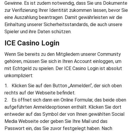
Gewinne. Es ist zudem notwendig, dass Sie uns Dokumente
zur Verifizierung Ihrer Identität zukommen lassen, bevor Sie
eine Auszahlung beantragen. Damit gewährleisten wir die
Einhaltung unserer Sicherheitsstandards, die auch unsere
Spieler und ihre Daten schützen.
ICE Casino Login
Wenn Sie bereits zu den Mitgliedern unserer Community
gehören, müssen Sie sich in Ihren Account einloggen, um
mit Echtgeld zu spielen. Der
ICE Casino Login
ist absolut
unkompliziert:
Klicken Sie auf den Button „Anmelden“, der sich oben
rechts auf der Webseite befindet.
Es öffnet sich dann ein Online Formular, das beide oben
aufgeführten Anmeldeoptionen enthält. Klicken Sie dort
entweder auf das Symbol der von Ihnen gewählten Social
Media Webseite oder geben Sie Ihre Mail und das
Passwort ein, das Sie zuvor festgelegt haben. Nach