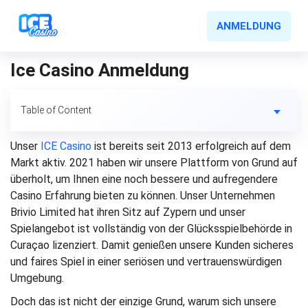
ANMELDUNG
Ice Casino Anmeldung
Table of Content
Unser
ICE Casino
ist bereits seit 2013 erfolgreich auf dem
Markt aktiv. 2021 haben wir unsere Plattform von Grund auf
überholt, um Ihnen eine noch bessere und aufregendere
Casino Erfahrung bieten zu können. Unser Unternehmen
Brivio Limited hat ihren Sitz auf Zypern und unser
Spielangebot ist vollständig von der Glücksspielbehörde in
Curaçao lizenziert. Damit genießen unsere Kunden sicheres
und faires Spiel in einer seriösen und vertrauenswürdigen
Umgebung.
Doch das ist nicht der einzige Grund, warum sich unsere