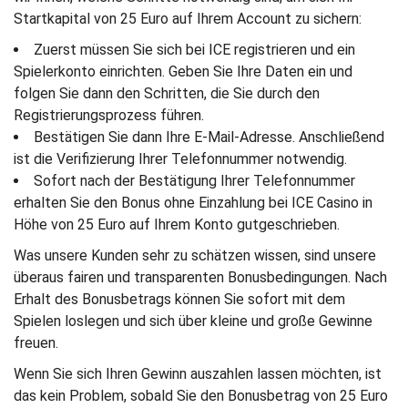
Startkapital von 25 Euro auf Ihrem Account zu sichern:
Zuerst müssen Sie sich bei ICE registrieren und ein
Spielerkonto einrichten. Geben Sie Ihre Daten ein und
folgen Sie dann den Schritten, die Sie durch den
Registrierungsprozess führen.
Bestätigen Sie dann Ihre E-Mail-Adresse. Anschließend
ist die Verifizierung Ihrer Telefonnummer notwendig.
Sofort nach der Bestätigung Ihrer Telefonnummer
erhalten Sie den Bonus ohne Einzahlung bei ICE Casino in
Höhe von 25 Euro auf Ihrem Konto gutgeschrieben.
Was unsere Kunden sehr zu schätzen wissen, sind unsere
überaus fairen und transparenten Bonusbedingungen. Nach
Erhalt des Bonusbetrags können Sie sofort mit dem
Spielen loslegen und sich über kleine und große Gewinne
freuen.
Wenn Sie sich Ihren Gewinn auszahlen lassen möchten, ist
das kein Problem, sobald Sie den Bonusbetrag von 25 Euro