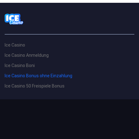
Ice Casino
Ice Casino Anmeldung
Ice Casino Boni
Ice Casino Bonus ohne Einzahlung
Ice Casino 50 Freispiele Bonus