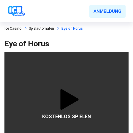
ANMELDUNG
Ice Casino
Spielautomaten
Eye of Horus
Eye of Horus
KOSTENLOS SPIELEN