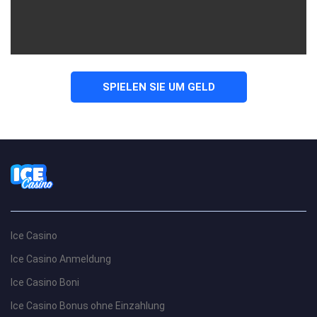
SPIELEN SIE UM GELD
Ice Casino
Ice Casino Anmeldung
Ice Casino Boni
Ice Casino Bonus ohne Einzahlung